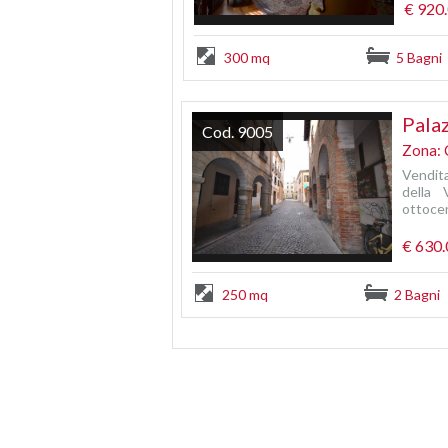
€ 920
300 mq
5 Bagni
Palaz
Cod. 9005
Zona: 
Vendita
della 
ottocen
€ 630
250 mq
2 Bagni