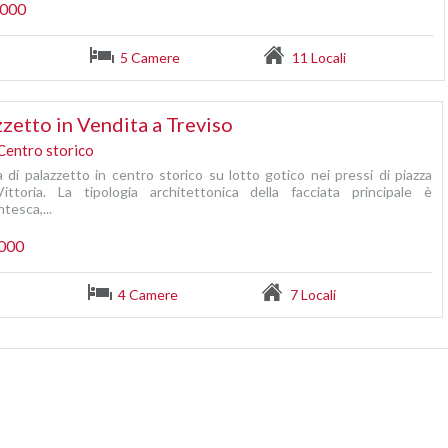
.000
5 Camere
11 Locali
zetto in Vendita a Treviso
Centro storico
 di palazzetto in centro storico su lotto gotico nei pressi di piazza
Vittoria. La tipologia architettonica della facciata principale è
tesca,...
.000
4 Camere
7 Locali