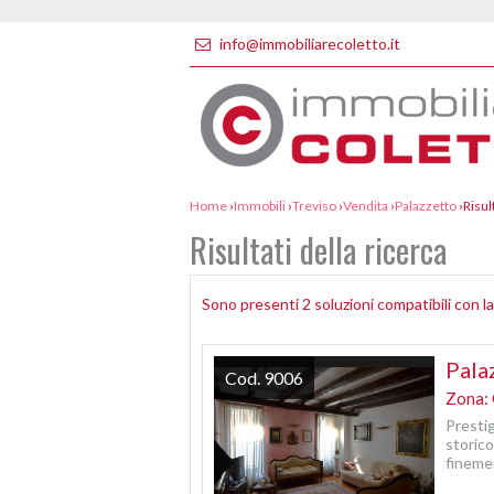
info@immobiliarecoletto.it
Home
›
Immobili
›
Treviso
›
Vendita
›
Palazzetto
›
Risul
Risultati della ricerca
Sono presenti 2 soluzioni compatibili con la
Pala
Cod. 9006
Zona: 
Presti
stori
finemen