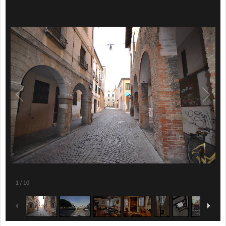
1
/
10