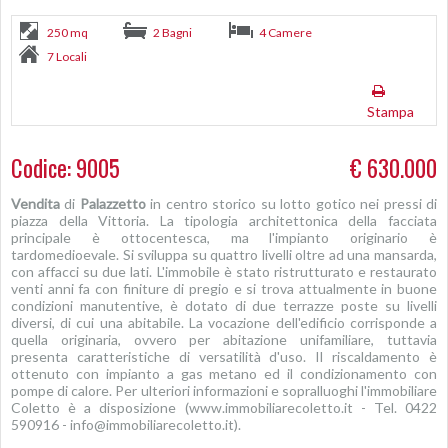
250 mq
2 Bagni
4 Camere
7 Locali
Stampa
Codice: 9005
€ 630.000
Vendita
di
Palazzetto
in centro storico su lotto gotico nei pressi di
piazza della Vittoria. La tipologia architettonica della facciata
principale è ottocentesca, ma l'impianto originario è
tardomedioevale. Si sviluppa su quattro livelli oltre ad una mansarda,
con affacci su due lati. L'immobile è stato ristrutturato e restaurato
venti anni fa con finiture di pregio e si trova attualmente in buone
condizioni manutentive, è dotato di due terrazze poste su livelli
diversi, di cui una abitabile. La vocazione dell'edificio corrisponde a
quella originaria, ovvero per abitazione unifamiliare, tuttavia
presenta caratteristiche di versatilità d'uso. Il riscaldamento è
ottenuto con impianto a gas metano ed il condizionamento con
pompe di calore. Per ulteriori informazioni e sopralluoghi l'immobiliare
Coletto è a disposizione (www.immobiliarecoletto.it - Tel. 0422
590916 - info@immobiliarecoletto.it).