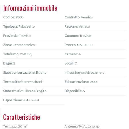
Informazioni immobile
Codice
: 9005
Contratto
: Vendita
Tipologia
: Palazzetto
Regione
: Veneto
Provincia
: Treviso
Comune
: Treviso
Zona
: Centro storico
Prezzo
: € 630.000
Totale mq
: 250 mq
Camere
: 4
Bagni
: 2
Locali
: 7
Stato conservazione
: Buono
Infissi
: legno vetrocamera
Termosifoni
: termosifoni
Età costruzione
: 2000
Stato attuale
: Libero al rogito
Disponibile
: Si
Esposizione
: est - ovest
Caratteristiche
Terrazza: 20 m²
Antenna Tv: Autonoma