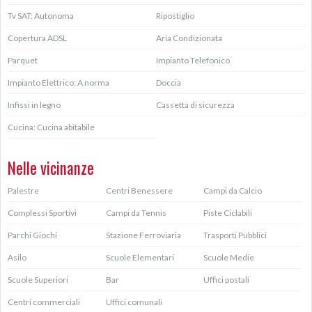
Tv SAT: Autonoma
Ripostiglio
Copertura ADSL
Aria Condizionata
Parquet
Impianto Telefonico
Impianto Elettrico: A norma
Doccia
Infissi in legno
Cassetta di sicurezza
Cucina: Cucina abitabile
Nelle vicinanze
Palestre
Centri Benessere
Campi da Calcio
Complessi Sportivi
Campi da Tennis
Piste Ciclabili
Parchi Giochi
Stazione Ferroviaria
Trasporti Pubblici
Asilo
Scuole Elementari
Scuole Medie
Scuole Superiori
Bar
Uffici postali
Centri commerciali
Uffici comunali