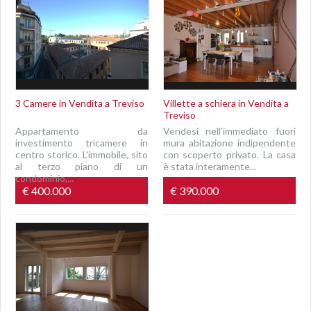
3 Camere in Vendita a Treviso
Villette a schiera in Vendita a
Treviso
Appartamento da
Vendesi nell'immediato fuori
investimento tricamere in
mura abitazione indipendente
centro storico. L'immobile, sito
con scoperto privato. La casa
al terzo piano di un
è stata interamente...
condominio,...
€ 400.000
€ 390.000